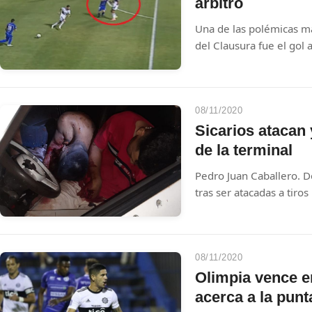
árbitro
Una de las polémicas má
del Clausura fue el gol 
audio del VAR revela lo 
08/11/2020
Sicarios atacan 
de la terminal
Pedro Juan Caballero. Dos 
tras ser atacadas a tiro
motocicletas que utiliz
fusil y una pistola 9 mm, 
victimas se encontraba
cuando fueron intercept
08/11/2020
Carlos Dominguez, a es
Olimpia vence en
omnibus de Pedro Juan 
acerca a la punt