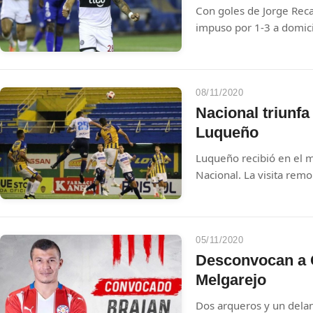
Con goles de Jorge Reca
impuso por 1-3 a domici
entretenido lance y acech
campeón, Cerro Porteñ
08/11/2020
Nacional triunfa
Luqueño
Luqueño recibió en el m
Nacional. La visita remo
05/11/2020
Desconvocan a G
Melgarejo
Dos arqueros y un dela