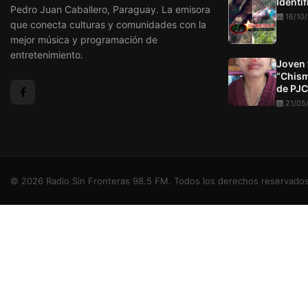
Identi
Pedro Juan Caballero, Paraguay. La emisora
16/10
que conecta culturas y comunidades con la
mejor música y programación de
entretenimiento.
Joven 
“Chism
de PJC
21/05
© 2026 Radio Sin Fronteras 98.5 FM. Todos los derechos reservados