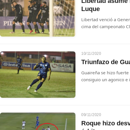
Libertad asume 
Luque
Libertad venció a Genera
cima del campeonato Cl
provisoria, mientras qu
de error para buscar la 
10/11/2020
Triunfazo de Gu
Guaireña se hizo fuerte 
consiguio un agonico e 
ante el Kelito.
09/11/2020
Roque hizo desv