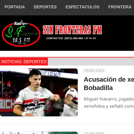
PORTADA
DEPORTES
ESPECTACULOS
FRONTERA
NOTICIAS: DEPORTES
28/05/2025
Acusación de x
Bobadilla
Miguel Navarro, jugador
xenofobia y señaló com
Bobadilla.
23/05/2025