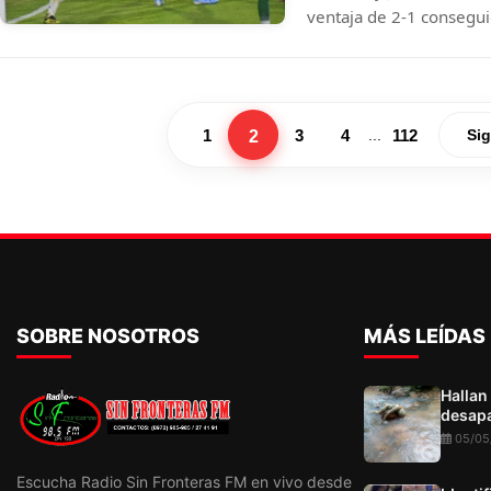
ventaja de 2-1 consegui
Paraguay. El local hizo v
2
1
3
4
112
...
Sig
SOBRE NOSOTROS
MÁS LEÍDAS
Hallan
desapa
05/05
Escucha Radio Sin Fronteras FM en vivo desde