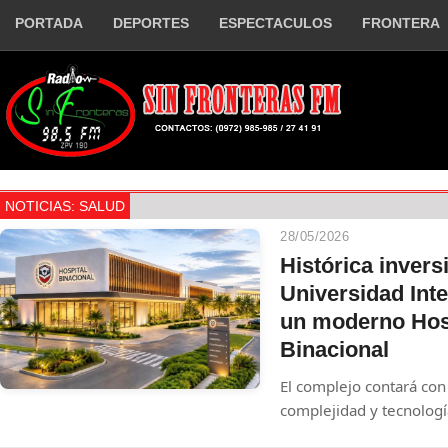
PORTADA
DEPORTES
ESPECTACULOS
FRONTERA
NOTICIAS: SALUD
28/05/2026
Histórica invers
Universidad Int
un moderno Hos
Binacional
El complejo contará con
complejidad y tecnologí
La obra, clave para la c