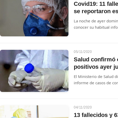
Covid19: 11 fall
se reportaron e
La noche de ayer doming
conocer su habitual inf
nivel local.
05/11/2020
Salud confirmó 
positivos ayer j
El Ministerio de Salud d
informe de casos de coro
"Procesamos 2.823 muest
comunitarios", inform el
04/11/2020
13 fallecidos y 