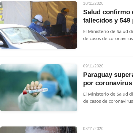
Paraguay realizo atenci
10/11/2020
promoción de la salud e
Salud confirmo 
Fomento de la Fracción
fallecidos y 549
Genes.
El Ministerio de Salud d
de casos de coronavirus 
09/11/2020
Paraguay supera 
por coronavirus
El Ministerio de Salud d
de casos de coronavirus 
08/11/2020