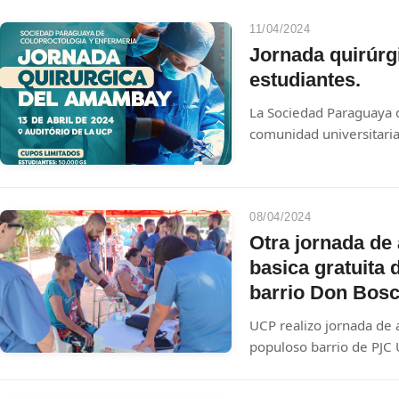
regional, iniciará este
Caballero.
11/04/2024
Jornada quirúrg
estudiantes.
La Sociedad Paraguaya d
comunidad universitaria 
Quirúrgica del Amambay 
la Universidad Central d
Caballero.
08/04/2024
Otra jornada de
basica gratuita 
barrio Don Bosc
UCP realizo jornada de 
populoso barrio de PJC Una jornada marcada por un clima
muy agradable el sábad
Extensión Universitaria 