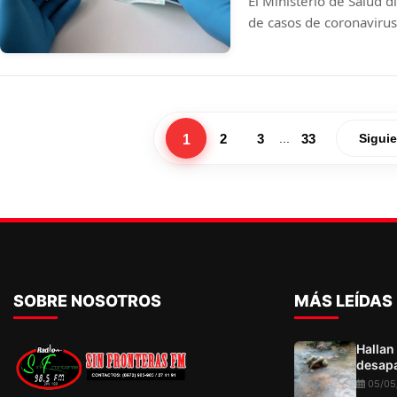
El Ministerio de Salud d
de casos de coronavirus
muestras, 546 positivos
inform el Ministerio de
confirmados, entre ello
fatales lleg a 1.387
1
2
3
33
...
Sigui
SOBRE NOSOTROS
MÁS LEÍDAS
Hallan
desapa
05/05