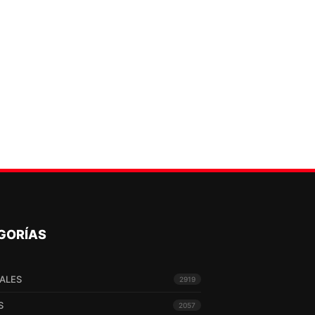
GORÍAS
ALES
2919
S
2057