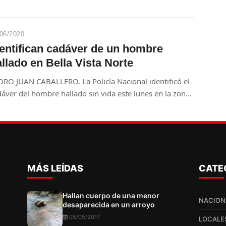
06/2020
dentifican cadáver de un hombre
llado en Bella Vista Norte
DRO JUAN CABALLERO. La Policía Nacional identificó el
áver del hombre hallado sin vida este lunes en la zona
Bella Vista Norte
MÁS LEÍDAS
CATE
Hallan cuerpo de una menor
NACION
desaparecida en un arroyo
05/05/2017
LOCALE