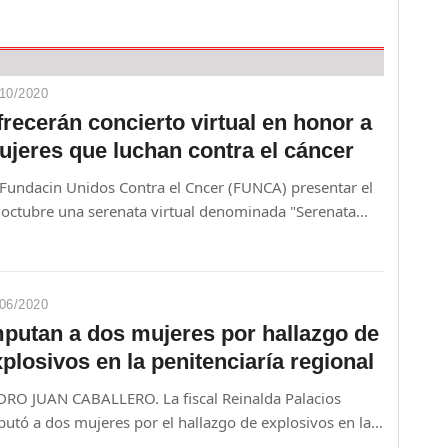
10/2020
recerán concierto virtual en honor a
ujeres que luchan contra el cáncer
 Fundacin Unidos Contra el Cncer (FUNCA) presentar el
 octubre una serenata virtual denominada "Serenata
a". El evento ser presentado por Berta Rojas,
bajadora paraguaya de la msica y sobreviviente de
cer de mama.
06/2020
mputan a dos mujeres por hallazgo de
plosivos en la penitenciaría regional
DRO JUAN CABALLERO. La fiscal Reinalda Palacios
utó a dos mujeres por el hallazgo de explosivos en la
itenciaría de Pedro Juan Caballero.