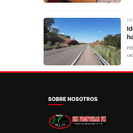
15/
I
ha
PE
cad
de 
SOBRE NOSOTROS