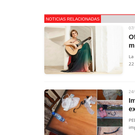
NOTICIAS RELACIONADAS
07/
Of
m
La
22
Ros
em
cn
24/
I
ex
PE
imp
pen