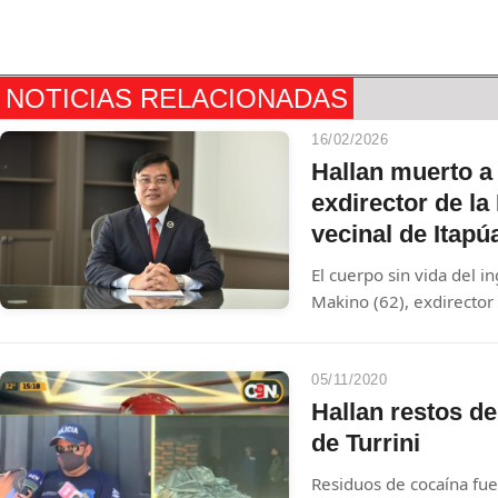
NOTICIAS RELACIONADAS
16/02/2026
Hallan muerto a
exdirector de la
vecinal de Itapú
El cuerpo sin vida del 
Makino (62), exdirector
Aeronáutica Civil (Dina
tras ser hallado el 9 de
San Pedro del Paraná, I
05/11/2020
desde el 7 de febrero, 
Hallan restos d
el cuello. Dos personas
de Turrini
presuntos autores del
Residuos de cocaína fue