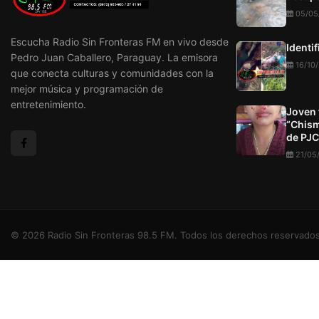
05/05
Escucha Radio Sin Fronteras FM en vivo desde
Identi
Pedro Juan Caballero, Paraguay. La emisora
16/10
que conecta culturas y comunidades con la
mejor música y programación de
entretenimiento.
Joven 
“Chism
de PJC
21/05
© 2026 Radio Sin Fronteras 98.5 FM. Todos los derechos reservados