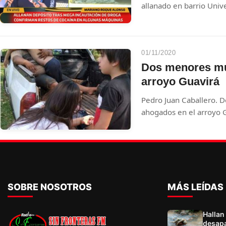
allanado en barrio Univ
Roque Alonso.
01/11/2020
Dos menores mu
arroyo Guavirá
Pedro Juan Caballero. 
ahogados en el arroyo G
registró en la tarde de
se encontraban bañándo
dentro de la estancia Nel
SOBRE NOSOTROS
MÁS LEÍDAS
Hallan
desapa