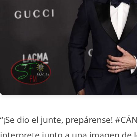
“¡Se dio el junte, prepárense! #CÁ
interprete junto a una imagen de lo