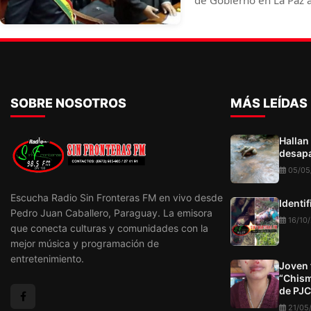
de Gobierno en La Paz 
Felipe VI de España y v
americanos.
SOBRE NOSOTROS
MÁS LEÍDAS
Hallan
desapa
05/05
Escucha Radio Sin Fronteras FM en vivo desde
Identi
Pedro Juan Caballero, Paraguay. La emisora
16/10
que conecta culturas y comunidades con la
mejor música y programación de
entretenimiento.
Joven 
“Chism
de PJC
21/05