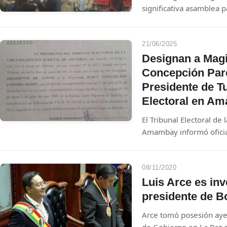
significativa asamblea 
autoridades del Partido 
convocatoria del destaca
Carlos Bernardo, conta
21/06/2025
simpatizantes y figuras 
Designan a Magi
Concepción Par
Presidente de Tu
Electoral en A
El Tribunal Electoral de 
Amambay informó oficia
la Magistrada Daicy Co
Presidente de Turno pa
el 1° de julio y el 31 d
08/11/2020
Luis Arce es in
presidente de Bo
Arce tomó posesión aye