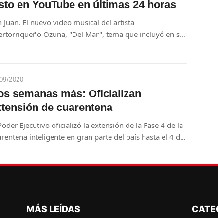
isto en YouTube en últimas 24 horas
 Juan. El nuevo video musical del artista
ertorriqueño Ozuna, "Del Mar", tema que incluyó en su
 reciente disco, "ENOC", y en el que participan la
tante australiana Sia y la rapera estadounidense Doja
, ha sido el más visto a nivel mundial en las últimas 24
ras.
09/2020
os semanas más: Oficializan
xtensión de cuarentena
Poder Ejecutivo oficializó la extensión de la Fase 4 de la
rentena inteligente en gran parte del país hasta el 4 de
ubre, con excepción de Asunción, Central, y Alto
raná, Boquerón y Carmelo Peralta que seguirán con
didas especiales hasta esa misma fecha. En Caaguazú y
cepción, las medidas específicas continuarán hasta el
 de setiembre.
MÁS LEÍDAS
CATE