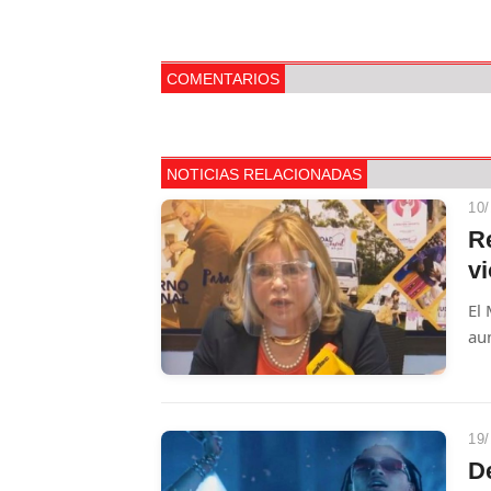
COMENTARIOS
NOTICIAS RELACIONADAS
10/
R
v
El 
au
ca
19/
D