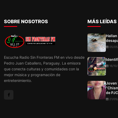
SOBRE NOSOTROS
MÁS LEÍDAS
Hallan
desapa
05/05
Escucha Radio Sin Fronteras FM en vivo desde
Identi
Pedro Juan Caballero, Paraguay. La emisora
16/10
que conecta culturas y comunidades con la
mejor música y programación de
entretenimiento.
Joven 
“Chism
de PJC
21/05