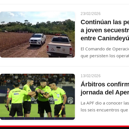
explosivos para acceder
importante cantidad de
jueves.
23/02/2026
Continúan las pe
a joven secuestr
entre Canindey
El Comando de Operaci
que persisten los opera
Almir Brum, retenido de
Campos Morombi. Hasta
novedades significativas
13/02/2026
secuestradores.
Árbitros confirm
jornada del Ape
La APF dio a conocer la
los seis encuentros que 
13 y el domingo 15 de 