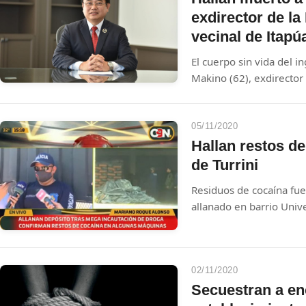
exdirector de la
vecinal de Itapú
El cuerpo sin vida del 
Makino (62), exdirector
Aeronáutica Civil (Dina
tras ser hallado el 9 de
San Pedro del Paraná, I
05/11/2020
desde el 7 de febrero, 
Hallan restos d
el cuello. Dos personas
de Turrini
presuntos autores del
Residuos de cocaína fue
allanado en barrio Univ
Roque Alonso.
02/11/2020
Secuestran a e