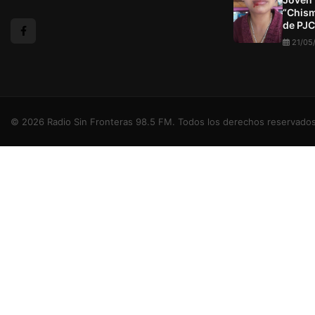
“Chism
de PJC
21/05
© 2026 Radio Sin Fronteras 98.5 FM. Todos los derechos reservados