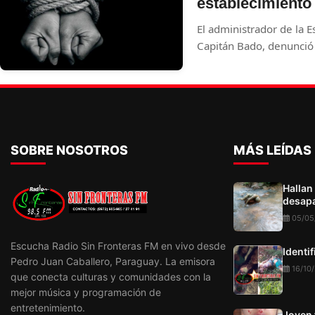
establecimiento
El administrador de la 
Capitán Bado, denunció 
establecimiento, a quie
dueño.
SOBRE NOSOTROS
MÁS LEÍDAS
Hallan
desapa
05/05
Escucha Radio Sin Fronteras FM en vivo desde
Identi
Pedro Juan Caballero, Paraguay. La emisora
16/10
que conecta culturas y comunidades con la
mejor música y programación de
entretenimiento.
Joven 