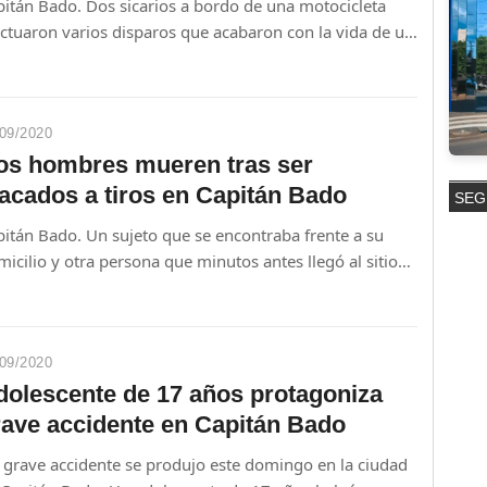
pitán Bado. Dos sicarios a bordo de una motocicleta
ectuaron varios disparos que acabaron con la vida de un
bre en la tarde de este miércoles, en la ciudad de
pitán Bado.
09/2020
os hombres mueren tras ser
tacados a tiros en Capitán Bado
SEG
pitán Bado. Un sujeto que se encontraba frente a su
icilio y otra persona que minutos antes llegó al sitio
ron atacados a tiros en la tarde de este domingo en el
rrio Primavera de Capitán Bado.
09/2020
dolescente de 17 años protagoniza
rave accidente en Capitán Bado
 grave accidente se produjo este domingo en la ciudad