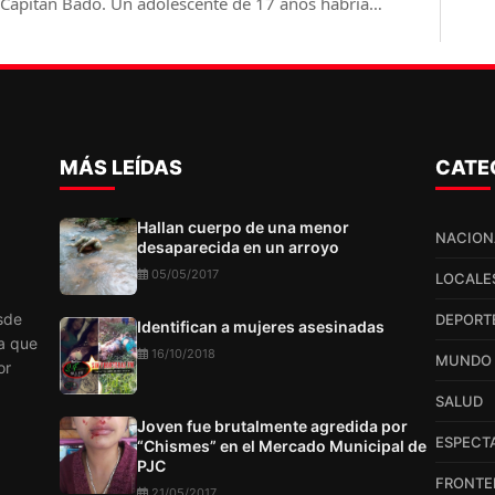
 Capitán Bado. Un adolescente de 17 años habría
asionado el suceso a bordo de una camioneta.
MÁS LEÍDAS
CATE
Hallan cuerpo de una menor
NACION
desaparecida en un arroyo
05/05/2017
LOCALE
sde
DEPORT
Identifican a mujeres asesinadas
a que
16/10/2018
MUNDO
or
SALUD
Joven fue brutalmente agredida por
ESPECT
“Chismes” en el Mercado Municipal de
PJC
FRONTE
21/05/2017