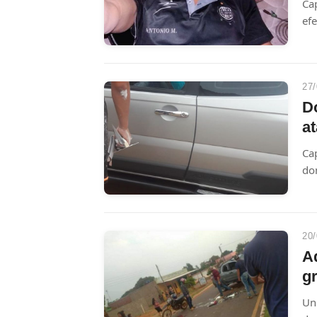
Ca
ef
hom
Ca
27/
D
a
Ca
dom
fue
ba
20/
A
g
Un