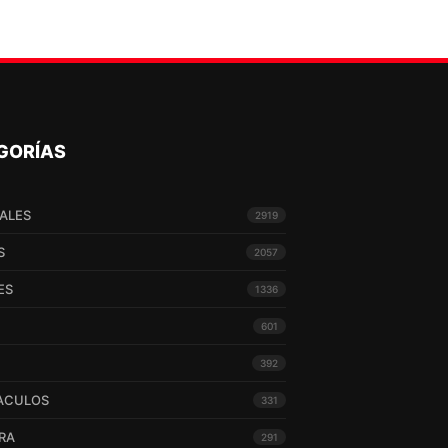
GORÍAS
ALES
2919
S
2057
ES
1336
601
392
ACULOS
331
RA
291