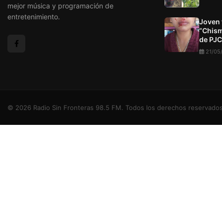
mejor música y programación de
entretenimiento.
Joven 
“Chism
de PJC
21/05
© 2026 Radio Sin Fronteras 98.5 FM. Todos los derechos reservados