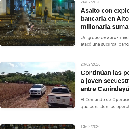
26/02/2026
Asalto con expl
bancaria en Alt
millonaria suma
Un grupo de aproximad
atacó una sucursal banca
explosivos para acceder
importante cantidad de
jueves.
23/02/2026
Continúan las pe
a joven secuestr
entre Canindey
El Comando de Operaci
que persisten los opera
Almir Brum, retenido de
Campos Morombi. Hasta
novedades significativas
13/02/2026