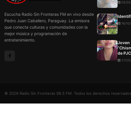
05/05
Escucha Radio Sin Fronteras FM en vivo desde
Identi
Pedro Juan Caballero, Paraguay. La emisora
16/10
que conecta culturas y comunidades con la
mejor música y programación de
entretenimiento.
Joven 
“Chism
de PJC
21/05
© 2026 Radio Sin Fronteras 98.5 FM. Todos los derechos reservados