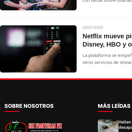
con becas universitarias
informática, con equipo
ancha de Copaco.
20/07/2020
Netflix mueve p
Disney, HBO y o
La plataforma se empeñ
otros servicios de strea
SOBRE NOSOTROS
MÁS LEÍDAS
Hallan
desapa