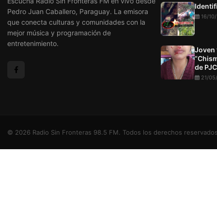
Escucha Radio Sin Fronteras FM en vivo desde
Identi
Pedro Juan Caballero, Paraguay. La emisora
16/10
que conecta culturas y comunidades con la
mejor música y programación de
entretenimiento.
Joven 
“Chism
de PJC
21/05
© 2026 Radio Sin Fronteras 98.5 FM. Todos los derechos reservados