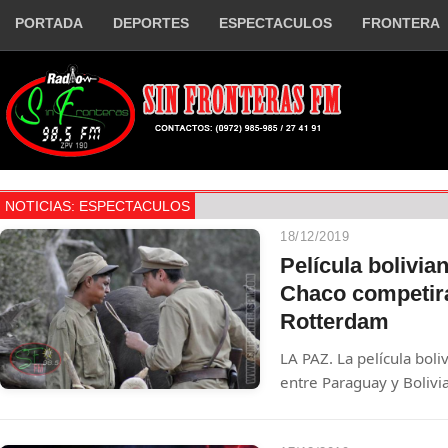
PORTADA
DEPORTES
ESPECTACULOS
FRONTERA
NOTICIAS: ESPECTACULOS
18/12/2019
Película bolivia
Chaco competirá
Rotterdam
LA PAZ. La película boli
entre Paraguay y Bolivi
en el prestigioso Festi
este miércoles el direc