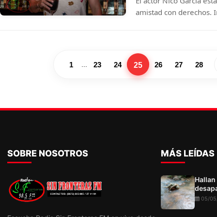
El actor Nico García est
amistad con derechos. 
recomendable tanto par
homosexuales.
25
1
23
24
26
27
28
...
SOBRE NOSOTROS
MÁS LEÍDAS
Hallan
desapa
05/05