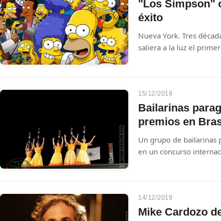
esta disposición
"Los Simpson" 
éxito
Nueva York. Tres décad
saliera a la luz el prim
considerada como la ser
historia de la televisió
fuente de la eterna juv
15/12/2019
Bailarinas para
premios en Bras
Un grupo de bailarinas
en un concurso internac
Camboriu (Brasil), la s
representantes artística
delegaciones de países 
Festival Internacional 
14/12/2019
Mike Cardozo de