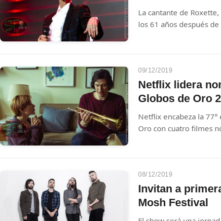
La cantante de Roxette,
los 61 años después de 
tiempos peleando contra
medio sueco «Expressen
comunicado de prensa 
09/12/2019
Netflix lidera n
Globos de Oro 
Netflix encabeza la 77°
Oro con cuatro filmes nominados a mejor película, cuatro
series postuladas en las
y un total de 34 candida
08/12/2019
Invitan a primer
Mosh Festival
El show será una jornad