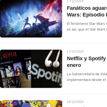
17/12/2019
Fanáticos aguar
Wars: Episodio 
El fenómeno Star Wars no
es así, que el Star War
todo para el estreno de 
de Skywalker, previsto e
17/12/2019
Netflix y Spotif
enero
La Subsecretaría de Esta
implementará desde el 
nuevos impuestos para l
tarjeta de crédito y par
empresas prestadoras ra
Spotify y Netflix, cuyas
16/12/2019