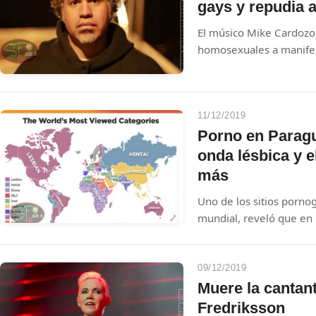
gays y repudia 
El músico Mike Cardozo
homosexuales a manifes
públicos. Aclaró que nun
congénere y tampoco le 
11/12/2019
Porno en Paragu
onda lésbica y e
más
Uno de los sitios pornog
mundial, reveló que en
contenido preferido por
Otro dato relevante es 
09/12/2019
Muere la cantant
Fredriksson