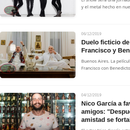
y el metal hecho en nue
06/12/2019
Duelo ficticio de
Francisco y Bene
Buenos Aires. La pelícu
Francisco con Benedicto
reunión imaginada, se 
Buenos Aires, lugar don
acción de uno de los es
Netflix.
04/12/2019
Nico García a fa
amigos: "Despué
amistad se fort