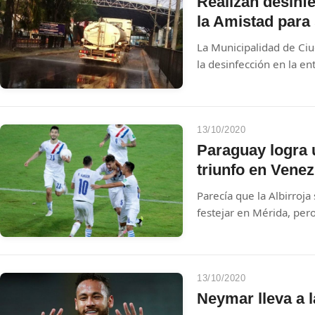
Realizan desinf
la Amistad para
La Municipalidad de Ciu
la desinfección en la en
de otros puntos importa
preparativos para la rea
Brasil, que se dará este
13/10/2020
Paraguay logra 
triunfo en Venez
Parecía que la Albirroj
festejar en Mérida, per
con un gol, y Antony Si
sufrida pero importante
13/10/2020
Neymar lleva a l