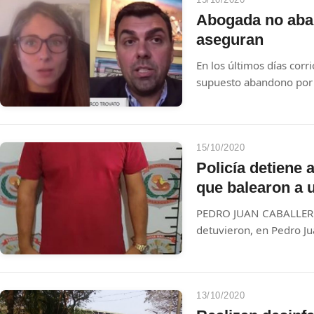
Abogada no aba
aseguran
En los últimos días corr
supuesto abandono por 
Crespo a Marco Trovato
15/10/2020
Policía detiene 
que balearon a 
PEDRO JUAN CABALLERO. Agentes de investigac
detuvieron, en Pedro Ju
autores de un atentado 
de setiembre pasado. U
liberado esa misma tard
13/10/2020