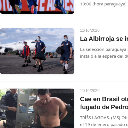
19:00 (hora paraguaya) 
segunda jornada de las 
sed de venganza por la
-hoy con más dudas que 
camino a Rusia 2018, qu
11/10/2020
mundial.
La Albirroja se 
La selección paraguaya
instaló a la espera del 
la Fecha 2 de las Elimi
11/10/2020
Cae en Brasil o
fugado de Pedr
TRÍŠS LAGOAS. (MS) Otr
el 19 de enero pasado d