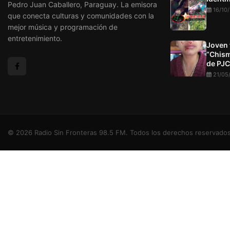
Pedro Juan Caballero, Paraguay. La emisora
16/10
que conecta culturas y comunidades con la
mejor música y programación de
entretenimiento.
Joven 
“Chism
de PJC
21/05
© 2026 Radio Sin Fronteras 98.5 FM. Todos los derechos reservados