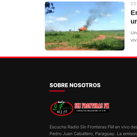
27/
En
u
Un
viv
co
SOBRE NOSOTROS
Escucha Radio Sin Fronteras FM en vivo de
Pedro Juan Caballero, Paraguay. La emisor