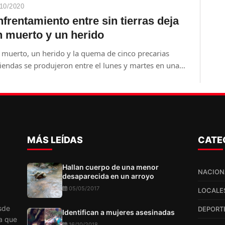
10/2020
frentamiento entre sin tierras deja
n muerto y un herido
 muerto, un herido y la quema de cinco precarias
iendas se produjeron entre el lunes y martes en una
lonia de Caaguazú, entre campesinos sintierra.
MÁS LEÍDAS
CATE
Hallan cuerpo de una menor
NACION
desaparecida en un arroyo
05/05/2017
LOCALE
sde
DEPORT
Identifican a mujeres asesinadas
a que
16/10/2018