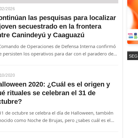
02/2026
ntinúan las pesquisas para localizar
joven secuestrado en la frontera
ntre Canindeyú y Caaguazú
 Comando de Operaciones de Defensa Interna confirmó
 persisten los operativos para dar con el paradero de
SEG
mir Brum, retenido desde el sábado en la zona de
mpos Morombi. Hasta el momento, no se registraron
edades significativas ni contacto con los presuntos
10/2020
cuestradores.
lloween 2020: ¿Cuál es el origen y
é rituales se celebran el 31 de
ctubre?
31 de octubre se celebra el día de Halloween, también
nocido como Noche de Brujas, pero ¿sabes cuál es el
gen de esta celebración y qué rituales se siguen
ciendo durante esta misteriosa noche