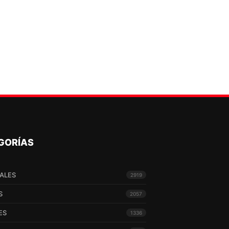
GORÍAS
ALES
2919
S
2057
ES
1336