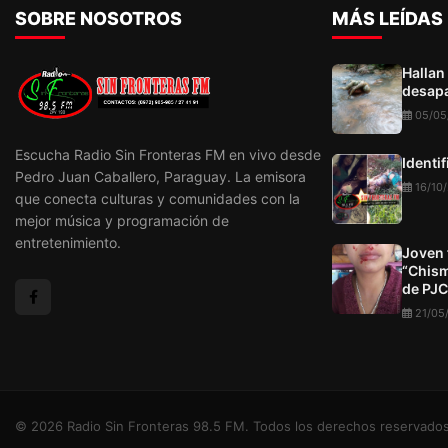
SOBRE NOSOTROS
MÁS LEÍDAS
Hallan
desapa
05/05
Escucha Radio Sin Fronteras FM en vivo desde
Identi
Pedro Juan Caballero, Paraguay. La emisora
16/10
que conecta culturas y comunidades con la
mejor música y programación de
entretenimiento.
Joven 
“Chism
de PJC
21/05
© 2026 Radio Sin Fronteras 98.5 FM. Todos los derechos reservados