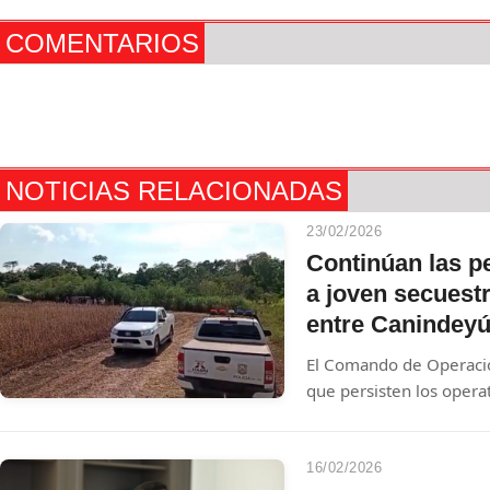
COMENTARIOS
NOTICIAS RELACIONADAS
23/02/2026
Continúan las pe
a joven secuestr
entre Canindey
El Comando de Operaci
que persisten los opera
Almir Brum, retenido de
Campos Morombi. Hasta
novedades significativas
16/02/2026