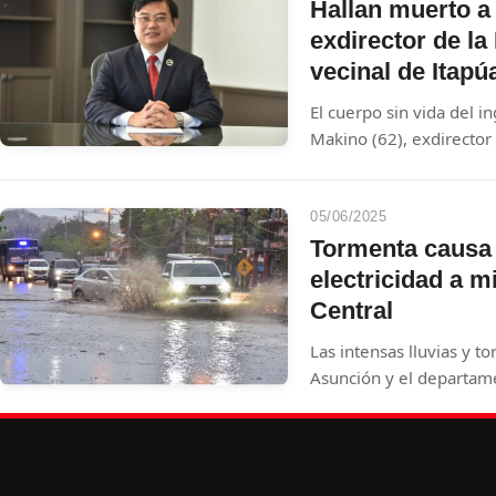
secuestradores.
Hallan muerto a
exdirector de la
vecinal de Itapú
El cuerpo sin vida del 
Makino (62), exdirector
Aeronáutica Civil (Dina
tras ser hallado el 9 de
San Pedro del Paraná, I
05/06/2025
desde el 7 de febrero, 
Tormenta causa 
el cuello. Dos personas
electricidad a m
presuntos autores del
Central
Las intensas lluvias y t
Asunción y el departame
provocaron severos daño
establecimientos comer
90.000 usuarios quedaro
a la interrupción de 36