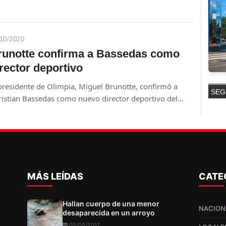
drá retornar a la Cámara Baja.
10/2020
runotte confirma a Bassedas como
rector deportivo
 presidente de Olimpia, Miguel Brunotte, confirmó a
SEG
ristian Bassedas como nuevo director deportivo del
cano.
MÁS LEÍDAS
CATE
Hallan cuerpo de una menor
NACION
desaparecida en un arroyo
05/05/2017