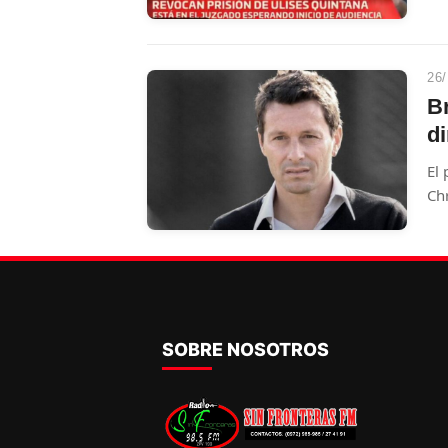
po
26/
B
di
El
Ch
De
SOBRE NOSOTROS