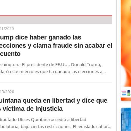
11/2020
rump dice haber ganado las
ecciones y clama fraude sin acabar el
ecuento
shington.- El presidente de EE.UU., Donald Trump,
laró este miércoles que ha ganado las elecciones a
ar de que continúa el recuento en varios estados clave,
aseguró que recurrirá al Tribunal Supremo para
nunciar un presunto "fraude" en su contra.
10/2020
intana queda en libertad y dice que
 víctima de injusticia
diputado Ulises Quintana accedió a libertad
ulatoria, bajo ciertas restricciones. El legislador ahora