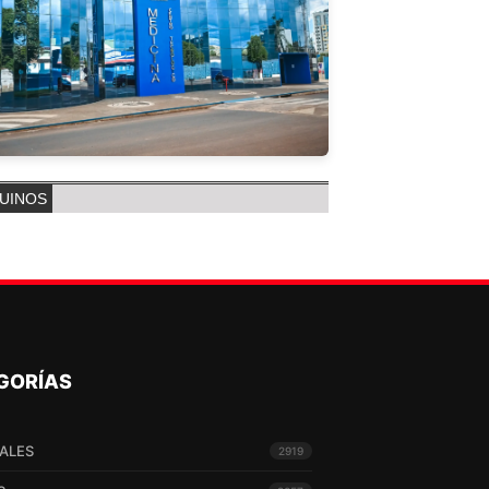
UINOS
GORÍAS
ALES
2919