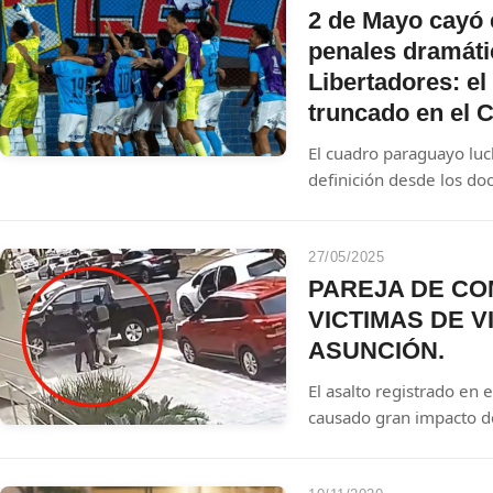
2 de Mayo cayó 
penales dramáti
Libertadores: el
truncado en el C
El cuadro paraguayo luc
definición desde los doc
CONMEBOL Libertadores.
fútbol se tiñó de triste
mereció más y se va con 
27/05/2025
en el Estadio Miguel Gr
PAREJA DE CO
VICTIMAS DE 
ASUNCIÓN.
El asalto registrado en
causado gran impacto deb
los responsables. Según
disfrazados de agentes 