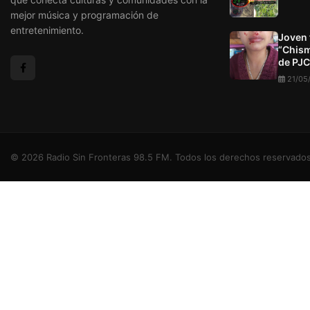
mejor música y programación de
entretenimiento.
Joven 
“Chism
de PJC
21/05
© 2026 Radio Sin Fronteras 98.5 FM. Todos los derechos reservados