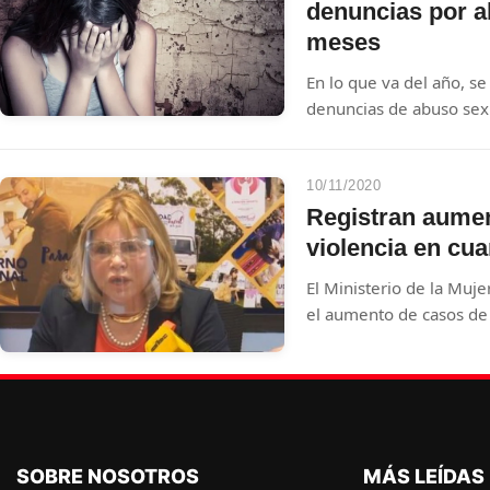
los Derechos Humanos
denuncias por ab
meses
En lo que va del año, s
denuncias de abuso sexu
promedio de nueve vícti
casos afectan a menores
entorno familiar.
10/11/2020
Registran aumen
violencia en cu
El Ministerio de la Muj
el aumento de casos de 
una campaña.
SOBRE NOSOTROS
MÁS LEÍDAS