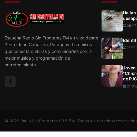
Hallan
desapa
05/05
Escucha Radio Sin Fronteras FM en vivo desde
Identi
Pedro Juan Caballero, Paraguay. La emisora
16/10
que conecta culturas y comunidades con la
mejor música y programación de
entretenimiento.
Joven 
“Chism
de PJC
21/05
© 2026 Radio Sin Fronteras 98.5 FM. Todos los derechos reservados