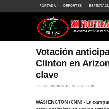
PORTADA
DEPORTES
ESPECTAC
Votación anticip
Clinton en Arizo
clave
FECHA: 26/10/2016 / VISITAS: 638
WASHINGTON (CNN) - La campaña 