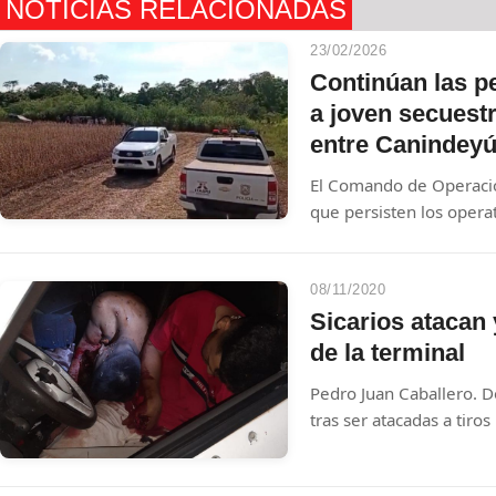
NOTICIAS RELACIONADAS
23/02/2026
Continúan las pe
a joven secuestr
entre Canindey
El Comando de Operaci
que persisten los opera
Almir Brum, retenido de
Campos Morombi. Hasta
novedades significativas
08/11/2020
secuestradores.
Sicarios atacan 
de la terminal
Pedro Juan Caballero. Dos 
tras ser atacadas a tiro
motocicletas que utiliz
fusil y una pistola 9 mm, 