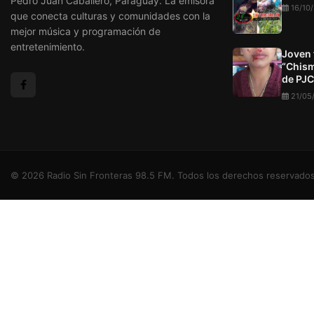
Pedro Juan Caballero, Paraguay. La emisora
16/10
que conecta culturas y comunidades con la
mejor música y programación de
entretenimiento.
Joven 
“Chism
de PJC
21/05
© 2026 Radio Sin Fronteras 98.5 FM. Todos los derechos reservados