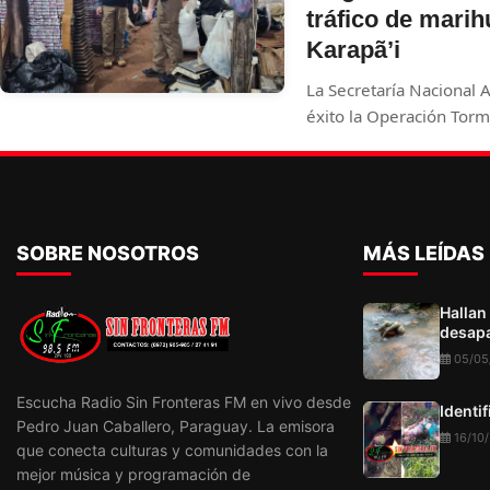
tráfico de mari
Karapã’i
La Secretaría Nacional 
éxito la Operación Tor
Amambay, desarticuland
procesamiento y comerc
altamente concentrada 
al mercado ilegal brasil
SOBRE NOSOTROS
MÁS LEÍDAS
Hallan
desapa
05/05
Escucha Radio Sin Fronteras FM en vivo desde
Identi
Pedro Juan Caballero, Paraguay. La emisora
16/10
que conecta culturas y comunidades con la
mejor música y programación de