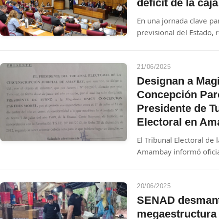
déficit de la caj
En una jornada clave par
previsional del Estado,
educación se reúnen co
discutir los alcances de
urgencia: cerrar un des
21/06/2025
dólares que amenaza la 
Designan a Magi
Concepción Par
Presidente de Tu
Electoral en A
El Tribunal Electoral de 
Amambay informó oficia
la Magistrada Daicy Co
Presidente de Turno pa
el 1° de julio y el 31 d
20/06/2025
SENAD desmant
megaestructura