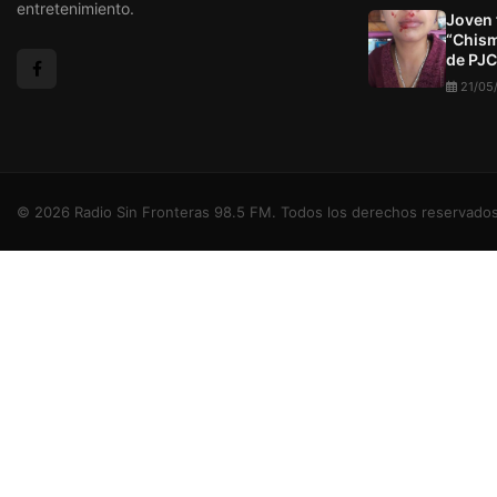
entretenimiento.
Joven 
“Chism
de PJC
21/05
© 2026 Radio Sin Fronteras 98.5 FM. Todos los derechos reservados