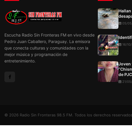
Hallan
desapa
05/05
Escucha Radio Sin Fronteras FM en vivo desde
Identi
Pedro Juan Caballero, Paraguay. La emisora
16/10
que conecta culturas y comunidades con la
mejor música y programación de
entretenimiento.
Joven 
“Chism
de PJC
21/05
© 2026 Radio Sin Fronteras 98.5 FM. Todos los derechos reservados