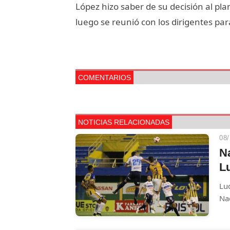
López hizo saber de su decisión al pla
luego se reunió con los dirigentes para
COMENTARIOS
NOTICIAS RELACIONADAS
08/
Na
L
Luq
Nac