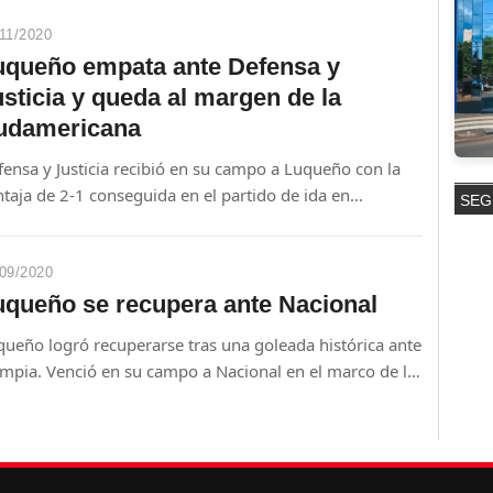
11/2020
uqueño empata ante Defensa y
sticia y queda al margen de la
udamericana
ensa y Justicia recibió en su campo a Luqueño con la
taja de 2-1 conseguida en el partido de ida en
SEG
aguay. El local hizo valer la diferencia.
09/2020
uqueño se recupera ante Nacional
queño logró recuperarse tras una goleada histórica ante
impia. Venció en su campo a Nacional en el marco de la
cha 21 del Apertura.