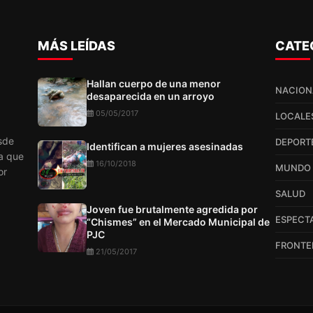
MÁS LEÍDAS
CATE
Hallan cuerpo de una menor
NACION
desaparecida en un arroyo
05/05/2017
LOCALE
sde
DEPORT
Identifican a mujeres asesinadas
a que
16/10/2018
MUNDO
or
SALUD
Joven fue brutalmente agredida por
ESPECT
“Chismes” en el Mercado Municipal de
PJC
FRONTE
21/05/2017