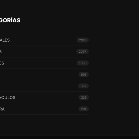
GORÍAS
ALES
2919
S
2057
ES
1336
601
392
ACULOS
331
RA
291