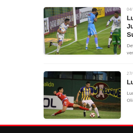
04/
L
Ju
S
Def
ven
Par
27/
L
Lu
Ol
Fe