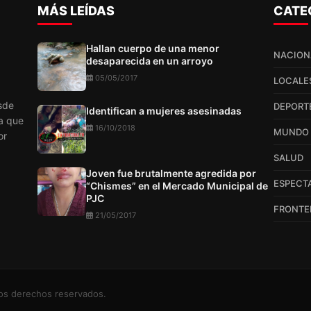
MÁS LEÍDAS
CATE
Hallan cuerpo de una menor
NACION
desaparecida en un arroyo
05/05/2017
LOCALE
sde
DEPORT
Identifican a mujeres asesinadas
a que
16/10/2018
MUNDO
or
SALUD
Joven fue brutalmente agredida por
ESPECT
“Chismes” en el Mercado Municipal de
PJC
FRONTE
21/05/2017
los derechos reservados.