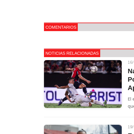
COMENTARIOS
NOTICIAS RELACIONADAS
16/
Na
Po
A
El 
que
par
deb
19/