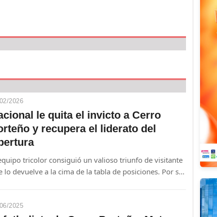
02/2026
cional le quita el invicto a Cerro
rteño y recupera el liderato del
pertura
equipo tricolor consiguió un valioso triunfo de visitante
 lo devuelve a la cima de la tabla de posiciones. Por su
te, el Ciclón atraviesa un momento delicado y llega
ilitado a la previa del superclásico.
06/2025