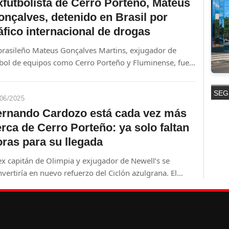
xfutbolista de Cerro Porteño, Mateus
onçalves, detenido en Brasil por
áfico internacional de drogas
 brasileño Mateus Gonçalves Martins, exjugador de
tbol de equipos como Cerro Porteño y Fluminense, fue
restado el 10 de junio en Mato Grosso do Sul acusado
 traficar marihuana junto a una banda que operaba
SEG
re Brasil y Paraguay.
06/2025
ernando Cardozo está cada vez más
rca de Cerro Porteño: ya solo faltan
oras para su llegada
ex capitán de Olimpia y exjugador de Newell’s se
vertiría en nuevo refuerzo del Ciclón azulgrana. El
nico Diego Martínez confirmó el interés.