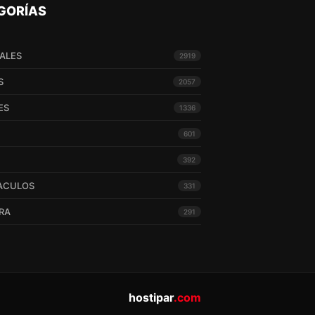
GORÍAS
ALES
2919
S
2057
ES
1336
601
392
ACULOS
331
RA
291
hostipar
.com