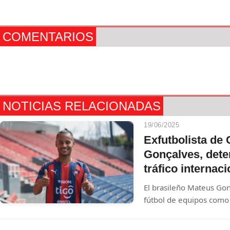
COMENTARIOS
NOTICIAS RELACIONADAS
19/06/2025
Exfutbolista de
Gonçalves, dete
tráfico internac
El brasileño Mateus Gon
fútbol de equipos como
arrestado el 10 de juni
de traficar marihuana j