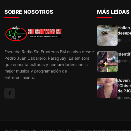
Brasil, quien sería mie
Comando de la Capital 
SOBRE NOSOTROS
MÁS LEÍDAS
Hallan
desapa
05/05
Escucha Radio Sin Fronteras FM en vivo desde
Identi
Pedro Juan Caballero, Paraguay. La emisora
16/10
que conecta culturas y comunidades con la
mejor música y programación de
entretenimiento.
Joven 
“Chism
de PJC
21/05