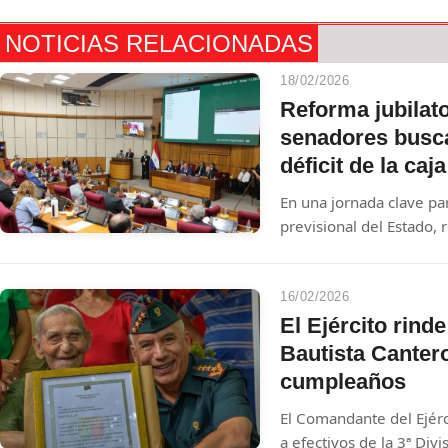
NOTICIAS RELACIONADAS
18/02/2026
Reforma jubilato
senadores busca
déficit de la caj
En una jornada clave par
previsional del Estado,
educación se reúnen co
discutir los alcances de
urgencia: cerrar un des
16/02/2026
dólares que amenaza la 
El Ejército rin
Bautista Canter
cumpleaños
El Comandante del Ejérc
a efectivos de la 3ª Div