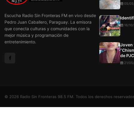
05/05
Escucha Radio Sin Fronteras FM en vivo desde
Identi
Pedro Juan Caballero, Paraguay. La emisora
16/10
que conecta culturas y comunidades con la
mejor música y programación de
entretenimiento.
Joven 
“Chism
de PJC
21/05
© 2026 Radio Sin Fronteras 98.5 FM. Todos los derechos reservados