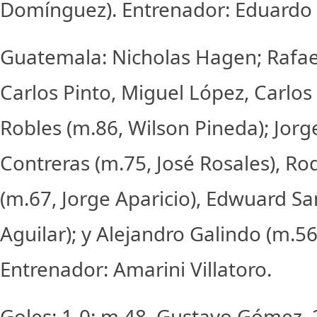
Domínguez). Entrenador: Eduardo 
Guatemala: Nicholas Hagen; Rafael
Carlos Pinto, Miguel López, Carlos
Robles (m.86, Wilson Pineda); Jorg
Contreras (m.75, José Rosales), Ro
(m.67, Jorge Aparicio), Edwuard Sa
Aguilar); y Alejandro Galindo (m.56
Entrenador: Amarini Villatoro.
Goles: 1-0: m.48, Gustavo Gómez. 2