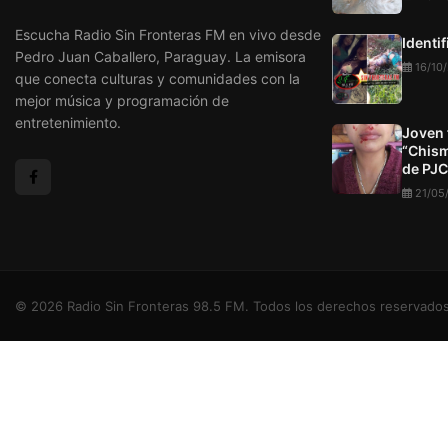
Escucha Radio Sin Fronteras FM en vivo desde
Identi
Pedro Juan Caballero, Paraguay. La emisora
16/10
que conecta culturas y comunidades con la
mejor música y programación de
entretenimiento.
Joven 
“Chism
de PJC
21/05
© 2026 Radio Sin Fronteras 98.5 FM. Todos los derechos reservados