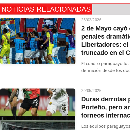
NOTICIAS RELACIONADAS
25/02/2026
2 de Mayo cayó 
penales dramáti
Libertadores: el
truncado en el C
El cuadro paraguayo luc
definición desde los doc
CONMEBOL Libertadores.
fútbol se tiñó de triste
mereció más y se va con 
29/05/2025
en el Estadio Miguel Gr
Duras derrotas 
Porteño, pero 
torneos interna
Los equipos paraguayos