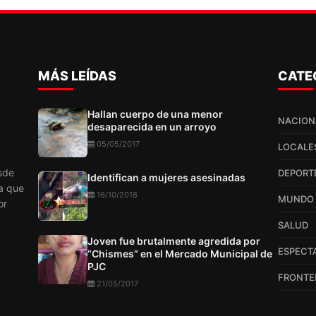
idos.
MÁS LEÍDAS
CATE
Hallan cuerpo de una menor
NACION
desaparecida en un arroyo
05/05/2017
LOCALE
sde
DEPORT
Identifican a mujeres asesinadas
a que
16/10/2018
MUNDO
or
SALUD
Joven fue brutalmente agredida por
ESPECT
“Chismes” en el Mercado Municipal de
PJC
FRONTE
21/05/2017