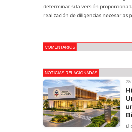
determinar si la versión proporciona
realización de diligencias necesarias 
COMENTARIOS
NOTICIAS RELACIONADAS
28/
Hi
U
u
B
El