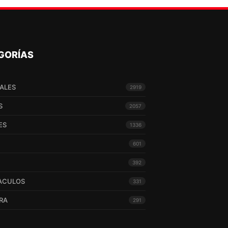
GORÍAS
ALES
2919
S
2057
ES
1336
601
392
ACULOS
331
RA
291