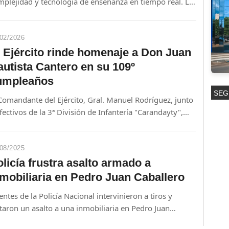
mplejidad y tecnología de enseñanza en tiempo real. La
a, clave para la carrera de Medicina y la salud regional,
iciará este segundo semestre en Pedro Juan Caballero.
02/2026
l Ejército rinde homenaje a Don Juan
autista Cantero en su 109º
umpleaños
SEG
Comandante del Ejército, Gral. Manuel Rodríguez, junto
fectivos de la 3ª División de Infantería "Carandayty",
cabezaron una ceremonia en honor al veterano de la
erra del Chaco. Durante el encuentro, se hizo entrega
una distinción y se resaltó la duty de preservar la
08/2025
oria de los últimos sobrevivientes del conflicto.
licía frustra asalto armado a
nmobiliaria en Pedro Juan Caballero
ntes de la Policía Nacional intervinieron a tiros y
taron un asalto a una inmobiliaria en Pedro Juan
ballero. Tres sospechosos fueron detenidos y no hubo