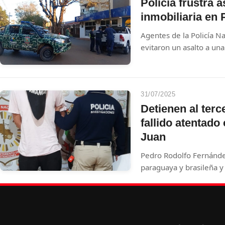
memoria de los últimos 
Policía frustra 
inmobiliaria en
Agentes de la Policía Na
evitaron un asalto a una
Caballero. Tres sospec
heridos.
31/07/2025
Detienen al terc
fallido atentado
Juan
Pedro Rodolfo Fernánde
paraguaya y brasileña y
detenido este miércole
parte de la investigación
brasileño Wilson Ferna
"Xero". En el operativo,