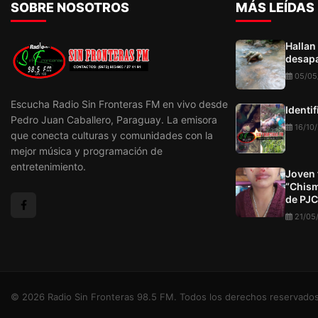
incautaron un arma, rop
SOBRE NOSOTROS
MÁS LEÍDAS
atacantes y una motocic
Hallan
desapa
05/05
Escucha Radio Sin Fronteras FM en vivo desde
Identi
Pedro Juan Caballero, Paraguay. La emisora
16/10
que conecta culturas y comunidades con la
mejor música y programación de
entretenimiento.
Joven 
“Chism
de PJC
21/05
© 2026 Radio Sin Fronteras 98.5 FM. Todos los derechos reservados