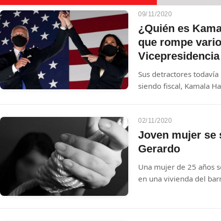
09/11/2020
¿Quién es Kamal
que rompe varios
Vicepresidenci
Sus detractores todavía
siendo fiscal, Kamala H
una línea dura más tradic
desde su silla de senado
vicepresidencia, defend
02/11/2020
reforma a la policía, a l
Joven mujer se 
estructural. Este es un p
Gerardo
vicepresiden
Una mujer de 25 años se
en una vivienda del bar
mayores datos acerca de
quitarse la vida.