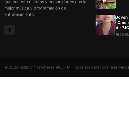
que conecta culturas y comunidades con la
mejor música y programación de
entretenimiento.
Joven 
“Chism
de PJC
21/05
© 2026 Radio Sin Fronteras 98.5 FM. Todos los derechos reservados