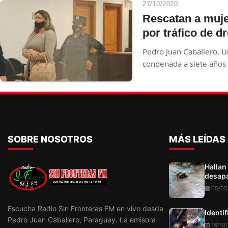
27/10/2020
Rescatan a muje
por tráfico de d
Pedro Juan Caballero. U
condenada a siete años d
comercialización de dro
rescatada por hombres q
Policía que la resguarda
SOBRE NOSOTROS
MÁS LEÍDAS
Hallan
desapa
05/05
Escucha Radio Sin Fronteras FM en vivo desde
Identi
Pedro Juan Caballero, Paraguay. La emisora
16/10