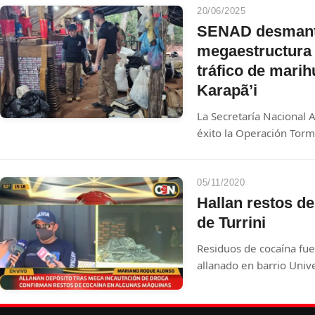
San Pedro del Paraná, I
20/06/2025
desde el 7 de febrero, 
SENAD desmant
el cuello. Dos personas
megaestructura
presuntos autores del
tráfico de mari
Karapã’i
La Secretaría Nacional 
éxito la Operación Tor
Amambay, desarticuland
procesamiento y comerc
altamente concentrada 
05/11/2020
al mercado ilegal brasil
Hallan restos d
de Turrini
Residuos de cocaína fue
allanado en barrio Univ
Roque Alonso.