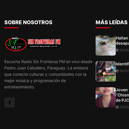
SOBRE NOSOTROS
MÁS LEÍDAS
Hallan
desapa
05/05
Escucha Radio Sin Fronteras FM en vivo desde
Identi
Pedro Juan Caballero, Paraguay. La emisora
16/10
que conecta culturas y comunidades con la
mejor música y programación de
entretenimiento.
Joven 
“Chism
de PJC
21/05