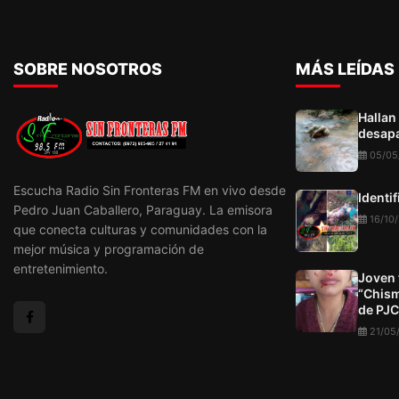
parte de la investigación
brasileño Wilson Ferna
"Xero". En el operativo,
incautaron un arma, rop
SOBRE NOSOTROS
MÁS LEÍDAS
atacantes y una motocic
Hallan
desapa
05/05
Escucha Radio Sin Fronteras FM en vivo desde
Identi
Pedro Juan Caballero, Paraguay. La emisora
16/10
que conecta culturas y comunidades con la
mejor música y programación de
entretenimiento.
Joven 
“Chism
de PJC
21/05