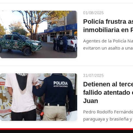
Guerra del Chaco. Duran
de una distinción y se r
01/08/2025
memoria de los últimos 
Policía frustra 
inmobiliaria en
Agentes de la Policía Na
evitaron un asalto a una
Caballero. Tres sospec
heridos.
31/07/2025
Detienen al terc
fallido atentado
Juan
Pedro Rodolfo Fernánde
paraguaya y brasileña y
detenido este miércole