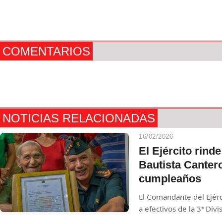
COMENTARIOS
NOTICIAS RELACIONADAS
16/02/2026
El Ejército rin
Bautista Canter
cumpleaños
El Comandante del Ejérc
a efectivos de la 3ª Div
encabezaron una ceremo