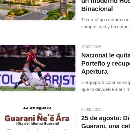
un moderno Hos
Binacional
El complejo contará con
complejidad y tecnologí
La obra, clave para la c
regional, iniciará este
Caballero.
16/02/2026
Nacional le quita
Porteño y recupe
Apertura
El equipo tricolor consig
que lo devuelve a la cim
su parte, el Ciclón atr
debilitado a la previa de
25/08/2025
25 de agosto: Dí
Guaraní, una ce