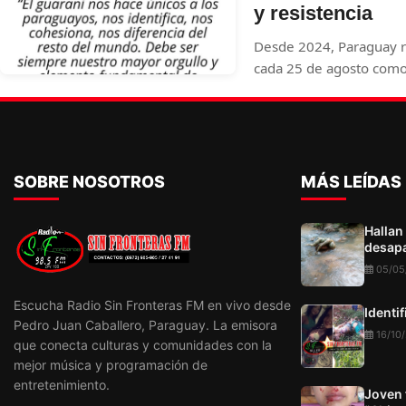
y resistencia
Desde 2024, Paraguay r
cada 25 de agosto como
en conmemoración del h
Lengua Guaraní, celebra
no solo una lengua, sino 
unidad del pueblo para
SOBRE NOSOTROS
MÁS LEÍDAS
Hallan
desapa
05/05
Escucha Radio Sin Fronteras FM en vivo desde
Identi
Pedro Juan Caballero, Paraguay. La emisora
16/10
que conecta culturas y comunidades con la
mejor música y programación de
entretenimiento.
Joven 