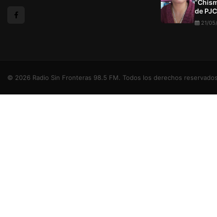
“Chism
de PJC
21/05
© 2026 Radio Sin Fronteras 98.5 FM. Todos los derechos reservados