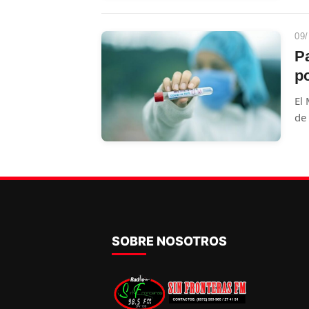
09/
Pa
p
El 
de 
SOBRE NOSOTROS