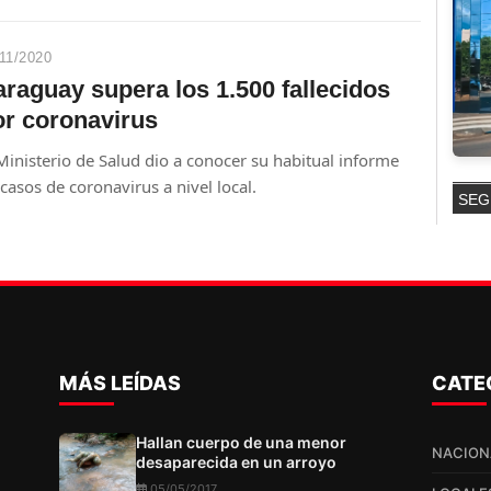
11/2020
raguay supera los 1.500 fallecidos
or coronavirus
Ministerio de Salud dio a conocer su habitual informe
casos de coronavirus a nivel local.
SEG
MÁS LEÍDAS
CATE
Hallan cuerpo de una menor
NACION
desaparecida en un arroyo
05/05/2017