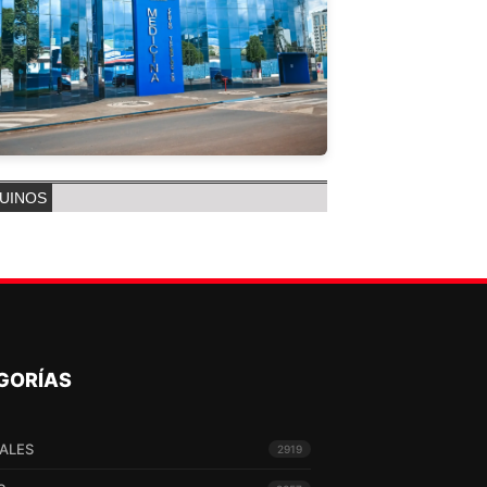
UINOS
GORÍAS
ALES
2919