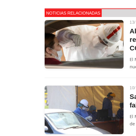
NOTICIAS RELACIONADAS
13/
A
r
C
El
nu
mu
10/
S
fa
El 
de 