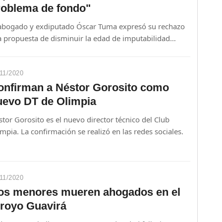
roblema de fondo"
 abogado y exdiputado Óscar Tuma expresó su rechazo
a propuesta de disminuir la edad de imputabilidad
al para adolescentes, impulsada por el ministro del
erior, Enrique Riera. Según Tuma, tratar a un menor
mo adulto es una medida jurídicamente
11/2020
sproporcionada y éticamente inaceptable.
onfirman a Néstor Gorosito como
uevo DT de Olimpia
tor Gorosito es el nuevo director técnico del Club
mpia. La confirmación se realizó en las redes sociales.
11/2020
os menores mueren ahogados en el
rroyo Guavirá