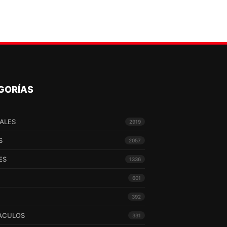
GORÍAS
ALES
2919
S
2057
ES
1336
601
392
ACULOS
331