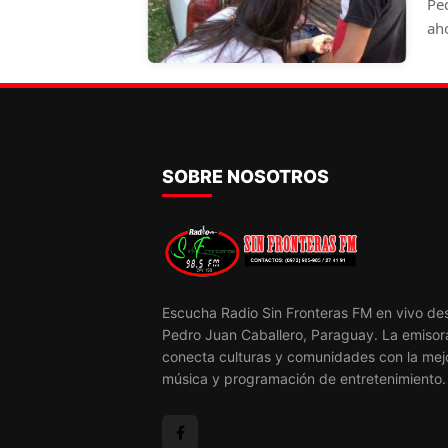
Pe
ah
reg
se
de 
SOBRE NOSOTROS
Escucha Radio Sin Fronteras FM en vivo de
Pedro Juan Caballero, Paraguay. La emisor
conecta culturas y comunidades con la mej
música y programación de entretenimiento.