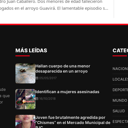
dro Juan Caballero. Dos menores de edad fallecieron
ogados en el arroyo Guavirá. El lamentable episodio se
istró en la tarde de este domingo cuando las víctimas
 encontraban bañándose en las aguas del arroyo, dentro
la estancia Nelly Victoria.
MÁS LEÍDAS
CATE
Hallan cuerpo de una menor
NACION
desaparecida en un arroyo
05/05/2017
LOCALE
sde
DEPORT
Identifican a mujeres asesinadas
a que
16/10/2018
MUNDO
or
SALUD
Joven fue brutalmente agredida por
ESPECT
“Chismes” en el Mercado Municipal de
PJC