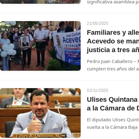
significativa asamblea 
autoridades del Partido 
convocatoria del destaca
Carlos Bernardo, conta
21/05/2025
simpatizantes y figuras 
Familiares y al
Acevedo se man
justicia a tres 
Pedro Juan Caballero –
cumplen tres años del a
Pedro Juan Caballero, J
conmemoración, sus fami
manifestación frente a 
02/11/2020
se encuentra el busto d
Ulises Quintana 
a la Cámara de 
El diputado Ulises Quin
vuelta a la Cámara Baja
legislador.