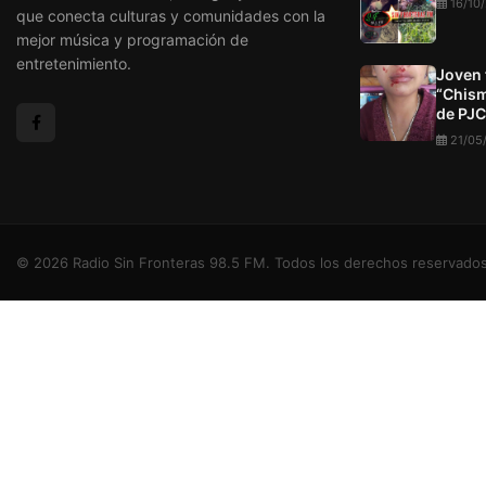
16/10
que conecta culturas y comunidades con la
mejor música y programación de
entretenimiento.
Joven 
“Chism
de PJC
21/05
© 2026 Radio Sin Fronteras 98.5 FM. Todos los derechos reservados