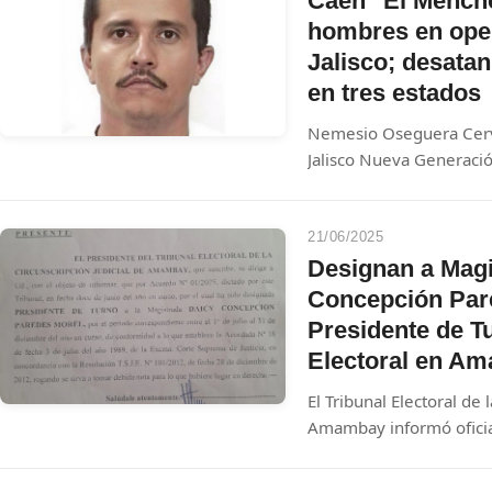
Caen "El Mencho
hombres en oper
Jalisco; desatan
en tres estados
Nemesio Oseguera Cerva
Jalisco Nueva Generaci
Tapalpa durante una acc
militar y fuerzas especi
una ola de narcobloqueos
21/06/2025
Michoacán, Guanajuato 
Designan a Magi
Concepción Par
Presidente de Tu
Electoral en A
El Tribunal Electoral de 
Amambay informó oficia
la Magistrada Daicy Co
Presidente de Turno pa