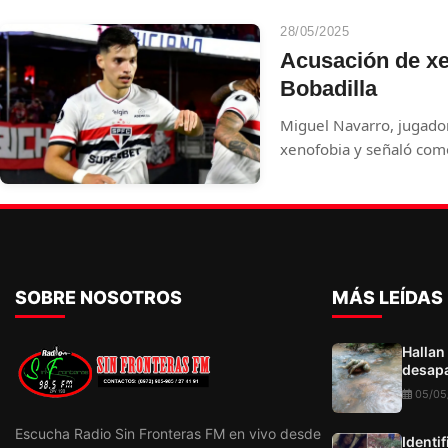
28/05/2025
Acusación de x
Bobadilla
Miguel Navarro, jugador
xenofobia y señaló com
Bobadilla.
SOBRE NOSOTROS
MÁS LEÍDAS
Hallan
desapa
05/05
Escucha Radio Sin Fronteras FM en vivo desde
Identi