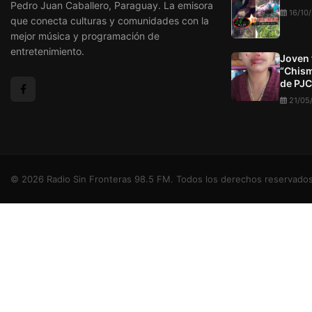
Pedro Juan Caballero, Paraguay. La emisora
16/10
que conecta culturas y comunidades con la
mejor música y programación de
entretenimiento.
Joven 
“Chism
de PJC
21/05
© 2026 Radio Sin Fronteras 98.5 FM. Todos los derechos reservados