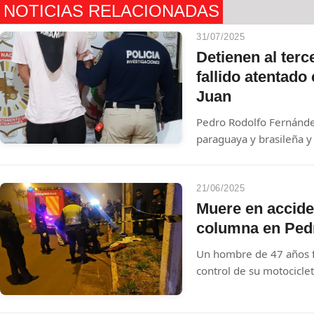
NOTICIAS RELACIONADAS
31/07/2025
Detienen al terc
fallido atentado
Juan
Pedro Rodolfo Fernánde
paraguaya y brasileña y
detenido este miércole
parte de la investigación
brasileño Wilson Ferna
21/06/2025
"Xero". En el operativo,
Muere en accide
incautaron un arma, rop
columna en Ped
atacantes y una motocic
Un hombre de 47 años fa
control de su motociclet
columna de la ANDE. Se
efectos del alcohol.